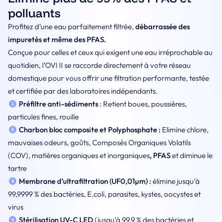
polluants
Profitez d’une eau parfaitement filtrée,
débarrassée des
impuretés et même des PFAS.
Conçue pour celles et ceux qui exigent une eau irréprochable au
quotidien, l’OVI II se raccorde directement à votre réseau
domestique pour vous offrir une filtration performante, testée
et certifiée par des laboratoires indépendants.
Préfiltre anti-sédiments
: Retient boues, poussières,
particules fines, rouille
Charbon bloc composite et Polyphosphate :
Elimine chlore,
mauvaises odeurs, goûts, Composés Organiques Volatils
(COV), matières organiques et inorganiques
, PFAS
et diminue le
tartre
Membrane d’ultrafiltration (UF0,01µm) :
élimine jusqu’à
99,9999 % des bactéries, E.coli, parasites, kystes, oocystes et
virus
Stérilisation UV-C
LED
(jusqu’à 99,9 % des bactéries et