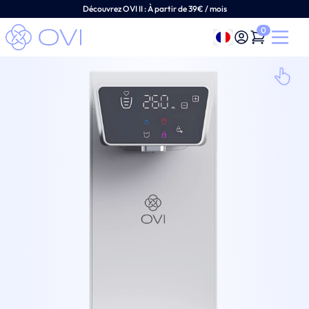
Découvrez OVI II :
À
partir de 39€ / mois
0
Français