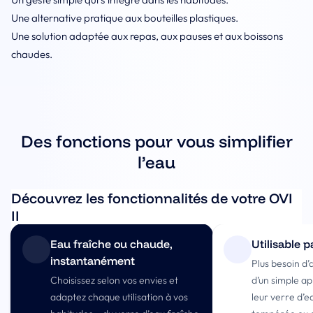
Une alternative pratique aux bouteilles plastiques.
Une solution adaptée aux repas, aux pauses et aux boissons
chaudes.
Des fonctions pour vous simplifier
l’eau
Découvrez les fonctionnalités de votre OVI
II
Eau fraîche ou chaude,
Utilisable p
instantanément
Plus besoin d’a
Choisissez selon vos envies et
d’un simple app
adaptez chaque utilisation à vos
leur verre d’e