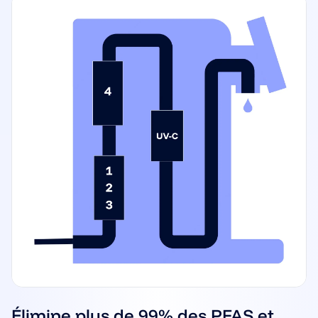
É
limine plus de 99% des PFAS et