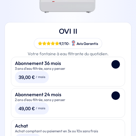
OVI II
9,7/10
-
Avis Garantis
Votre fontaine à eau filtrante du quotidien.
Paiement
Abonnement 36 mois
3 ans d'eau filtrée, sans y penser
39,00
€
/ mois
Votre OVI II
Abonnement 24 mois
2 ans d'eau filtrée, sans y penser
Les filtres pendant toute la durée de votre abonnement
(Dans la limite de 2 jeux de filtres par an)
49,00
€
/ mois
Garantie prolongée à 3 ans
Un préfiltre anti-tartre par an
Votre OVI II
Achat
Un kit de détartrage par an
Achat comptant ou paiement en 3x ou 10x sans frais
Les filtres pendant toute la durée de votre abonnement
Renouvellement et remplacement possible en fin
(Dans la limite de 2 jeux de filtres par an)