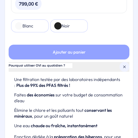
d’abonnement
799,00
€
Un préfiltre anti-tartre par an
Changement possible vers un nouveau modèle en cours
Un kit de détartrage par an
d'abonnement
Votre OVI II
Renouvellement et remplacement possible en fin
Couleur
Blanc
Noir
Possibilité de souscrire un abonnement filtre à tarif
d’abonnement
avantageux
Changement possible vers un nouveau modèle en cours
d'abonnement
Ajouter au panier
Pourquoi utiliser OVI au quotidien ?
Une filtration testée par des laboratoires indépendants
:
Plus de 99% des PFAS filtrés !
Faites
des économies
sur votre budget de consommation
d’eau
Élimine le chlore et les polluants tout
conservant les
minéraux
, pour un goût naturel
Une eau
chaude ou fraîche, instantanément
Fonction dédiée à la
préparation des biberons,
pour une