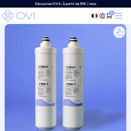
Découvrez OVI II :
À
partir de 39€ / mois
0
Français