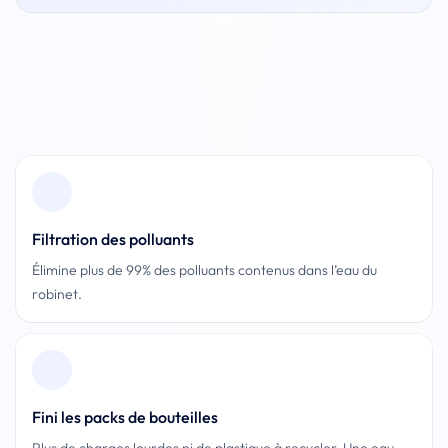
Pied de page
Filtration des polluants
Élimine plus de 99% des polluants contenus dans l’eau du
robinet.
Fini les packs de bouteilles