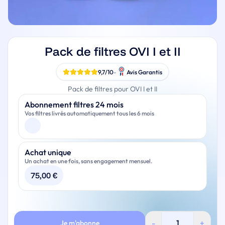
Pack de filtres OVI I et II
9,7/10
-
Avis Garantis
Pack de filtres pour OVI I et II
Paiement
Abonnement filtres 24 mois
Vos filtres livrés automatiquement tous les 6 mois
10€ d'économies sur vos filtres à l'année
Achat unique
Un achat en une fois, sans engagement mensuel.
Aucun rappel à gérer, vous recevez vos filtres
automatiquement tous les 6 mois
75,00
€
Premier envoi déclenché dès la souscription
Préfiltre inclus (1x par an)
quantité
-
+
Je m'abonne
de