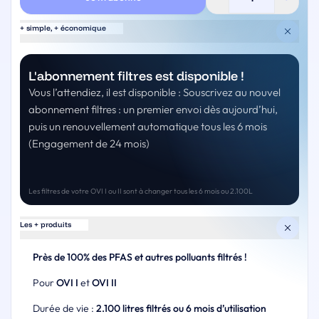
Pack
de
+ simple, + économique
filtres
OVI
I
et
L'abonnement filtres est disponible !
II
Vous l’attendiez, il est disponible : Souscrivez au nouvel
abonnement filtres : un premier envoi dès aujourd’hui,
puis un renouvellement automatique tous les 6 mois
(Engagement de 24 mois)
Les filtres de votre OVI I ou II sont à changer tous les 6 mois ou 2.100L
Les + produits
Près de 100% des PFAS et autres polluants filtrés !
Pour
OVI I
et
OVI II
Durée de vie :
2.100 litres filtrés ou 6 mois d’utilisation