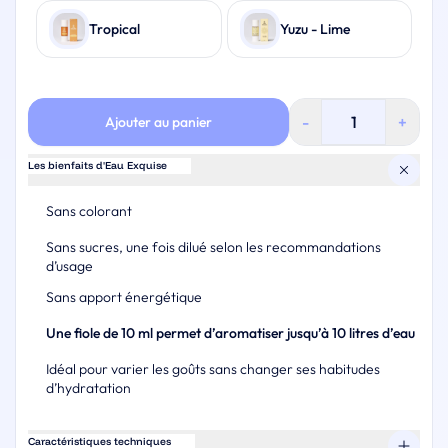
Tropical
Yuzu - Lime
quantité
-
+
Ajouter au panier
de
Aromatisant
naturel
Les bienfaits d'Eau Exquise
Eau
Exquise
Sans colorant
Sans sucres, une fois dilué selon les recommandations
d’usage
Sans apport énergétique
Une fiole de 10 ml permet d’aromatiser jusqu’à 10 litres d’eau
Idéal pour varier les goûts sans changer ses habitudes
d’hydratation
Caractéristiques techniques