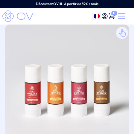
Découvrez OVI II :
À
partir de 39€ / mois
0
Français