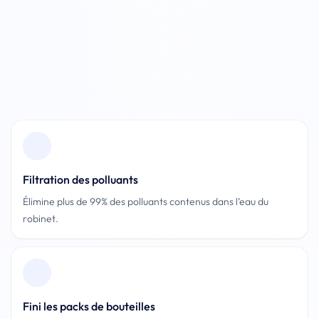
Pied de page
Filtration des polluants
Élimine plus de 99% des polluants contenus dans l’eau du
robinet.
Fini les packs de bouteilles