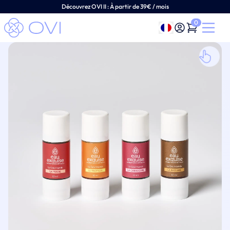
Découvrez OVI II :
À
partir de 39€ / mois
0
Français