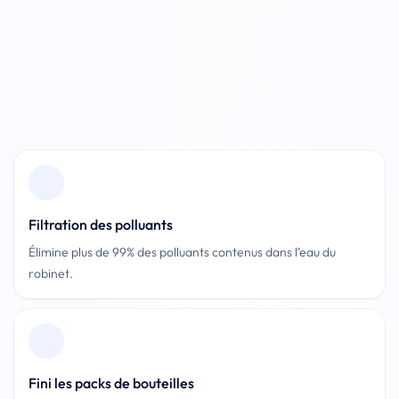
Pied de page
Filtration des polluants
Élimine plus de 99% des polluants contenus dans l’eau du
robinet.
Fini les packs de bouteilles