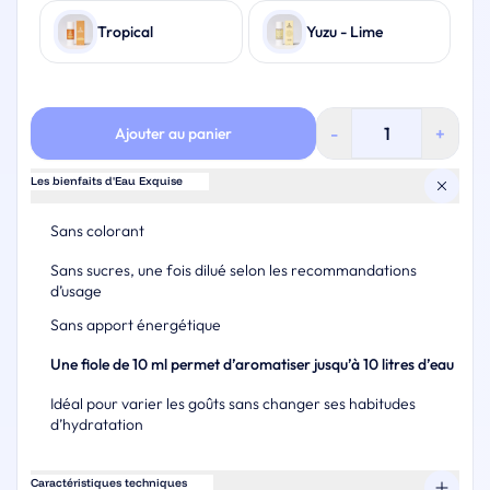
Tropical
Yuzu - Lime
quantité
-
+
Ajouter au panier
de
Aromatisant
naturel
Les bienfaits d'Eau Exquise
Eau
Exquise
Sans colorant
Sans sucres, une fois dilué selon les recommandations
d’usage
Sans apport énergétique
Une fiole de 10 ml permet d’aromatiser jusqu’à 10 litres d’eau
Idéal pour varier les goûts sans changer ses habitudes
d’hydratation
Caractéristiques techniques